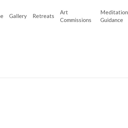
Art
Meditation
e
Gallery
Retreats
Commissions
Guidance
Etwas
Wunderbares
ist