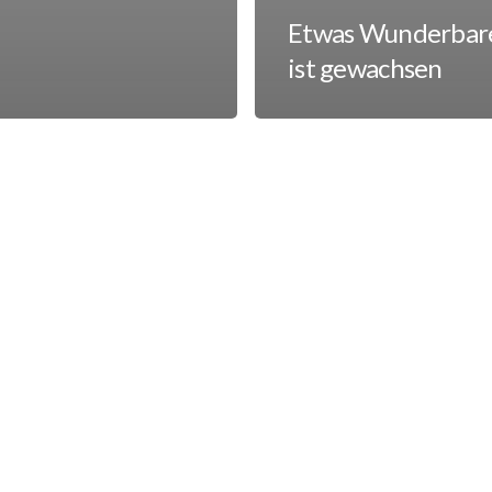
Etwas Wunderbar
ist gewachsen
Visionär
oder
erdig
–
was
spricht
dich
an?