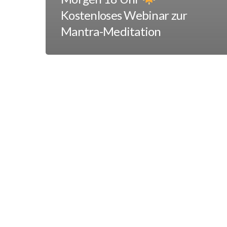
Kostenloses Webinar zur
Mantra-Meditation
Deine
Your
Seele
Soul
in
in
Farbe
Color