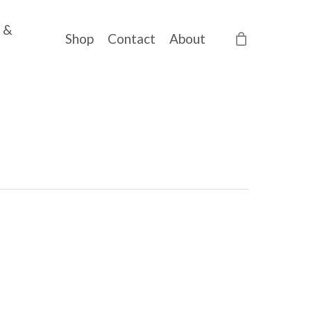
 &
Shop
Contact
About
Morgen:
Peace
Festival