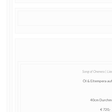
Song of Oneness | Lie
Öl & Eitempera au
40cm Durchm
€ 720,-