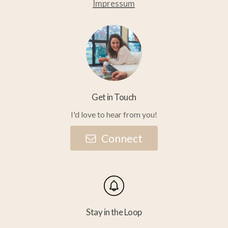
Impressum
Get in Touch
I'd love to hear from you!
C
o
n
n
e
c
t
Stay in the Loop