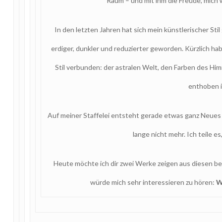
Raum – und mit ihm die Freude, mich w
In den letzten Jahren hat sich mein künstlerischer Sti
erdiger, dunkler und reduzierter geworden. Kürzlich ha
Stil verbunden: der astralen Welt, den Farben des Hi
enthoben i
Auf meiner Staffelei entsteht gerade etwas ganz Neues 
lange nicht mehr. Ich teile es
Heute möchte ich dir zwei Werke zeigen aus diesen be
würde mich sehr interessieren zu hören:
W