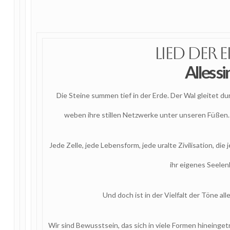
Lied der 
Alles si
Die Steine summen tief in der Erde. Der Wal gleitet d
weben ihre stillen Netzwerke unter unseren Füßen. 
Jede Zelle, jede Lebensform, jede uralte Zivilisation, die 
ihr eigenes Seelenl
Und doch ist in der Vielfalt der Töne al
Wir sind Bewusstsein, das sich in viele Formen hineinget