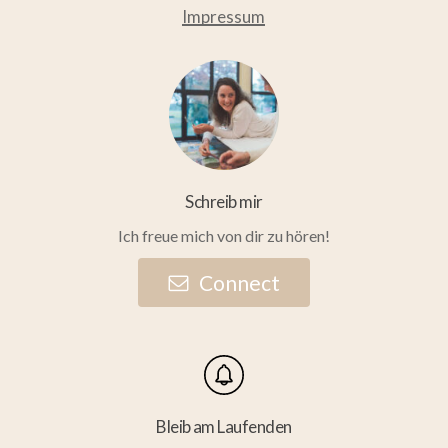
Impressum
Schreib mir
Ich freue mich von dir zu hören!
C
o
n
n
e
c
t
Bleib am Laufenden