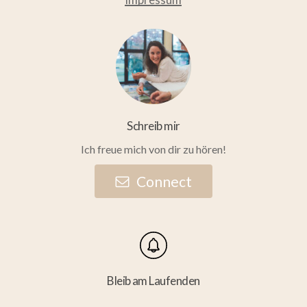
Schreib mir
Ich freue mich von dir zu hören!
C
o
n
n
e
c
t
Bleib am Laufenden