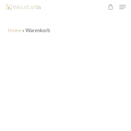
Men
Überspringen
zum
Hauptinhalt
Home
»
Warenkorb