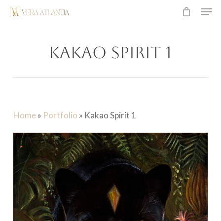
Men
Überspringen
zum
Hauptinhalt
Kakao Spirit 1
Home
»
Portfolio
»
Kakao Spirit 1