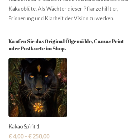
Kakaoblüte. Als Wächter dieser Pflanze hilft er,
Erinnerung und Klarheit der Vision zu wecken.
Kaufen Sie das Original Ölgemälde, Canvas Print
oder Postkarte im Shop.
Dieses
Optionen
Kakao Spirit 1
Auswählen
Produkt
Preisspanne:
€
4,00
–
€
250,00