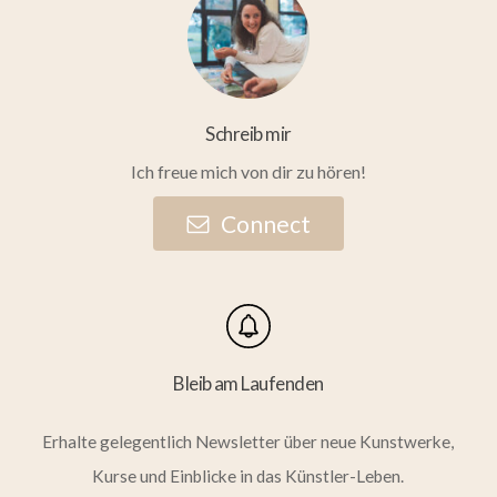
Schreib mir
Ich freue mich von dir zu hören!
C
o
n
n
e
c
t
Bleib am Laufenden
Erhalte gelegentlich Newsletter über neue Kunstwerke,
Kurse und Einblicke in das Künstler-Leben.