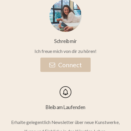
Schreib mir
Ich freue mich von dir zu hören!
C
o
n
n
e
c
t
Bleib am Laufenden
Erhalte gelegentlich Newsletter über neue Kunstwerke,