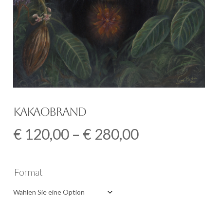
Kakaobrand
Preisspanne
€
120,00
–
€
280,00
€
120,00
Format
bis
€
280,00