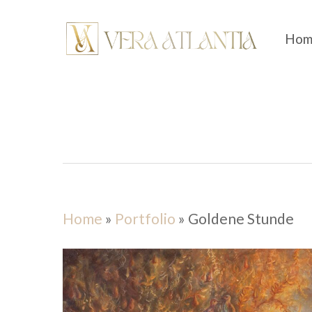
Überspringen
zum
Hom
Hauptinhalt
Home
»
Portfolio
»
Goldene Stunde