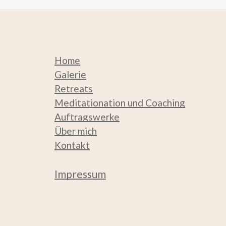
können
auf
der
Home
Galerie
Produktseite
Retreats
gewählt
Meditation
ation und Coaching
werden
Auftragswerke
Über mich
Kontakt
Impressum