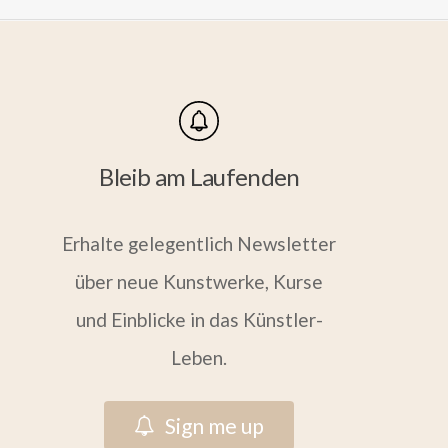
Bleib am Laufenden
Erhalte gelegentlich Newsletter
über neue Kunstwerke, Kurse
und Einblicke in das Künstler-
Leben.
S
i
g
n
m
e
u
p