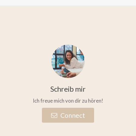
Schreib mir
Ich freue mich von dir zu hören!
C
o
n
n
e
c
t