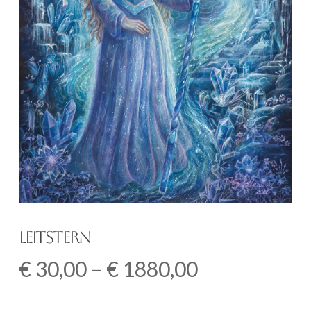
Leitstern
Preisspanne
€
30,00
–
€
1880,00
€
30,00