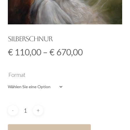
Silberschnur
Preisspanne
€
110,00
–
€
670,00
€
110,00
Format
bis
€
670,00