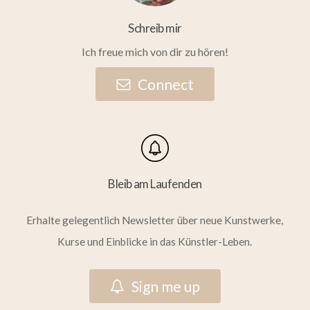
Schreib mir
Ich freue mich von dir zu hören!
C
o
n
n
e
c
t
Bleib am Laufenden
Erhalte gelegentlich Newsletter über neue Kunstwerke,
Kurse und Einblicke in das Künstler-Leben.
S
i
g
n
m
e
u
p