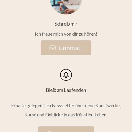
Schreib mir
Ich freue mich von dir zu hören!
C
o
n
n
e
c
t
Bleib am Laufenden
Erhalte gelegentlich Newsletter über neue Kunstwerke,
Kurse und Einblicke in das Künstler-Leben.