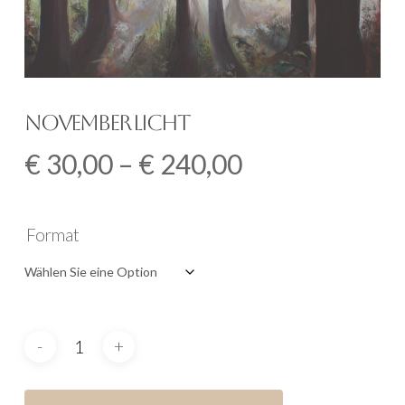
November Licht
Preisspanne:
€
30,00
–
€
240,00
€
30,00
Format
bis
€
240,00