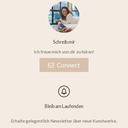
Schreib mir
Ich freue mich von dir zu hören!
C
o
n
n
e
c
t
Bleib am Laufenden
Erhalte gelegentlich Newsletter über neue Kunstwerke,