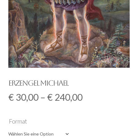
Erzengel Michael
Preisspanne:
€
30,00
–
€
240,00
€
30,00
Format
bis
€