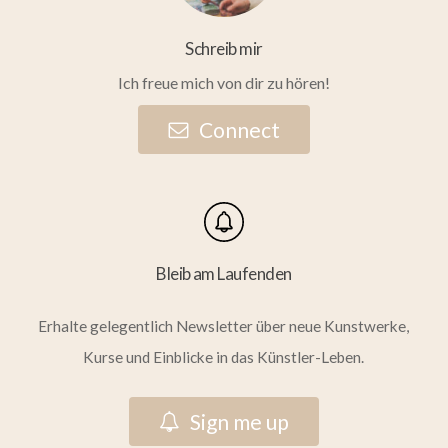
Schreib mir
Ich freue mich von dir zu hören!
C
o
n
n
e
c
t
Bleib am Laufenden
Erhalte gelegentlich Newsletter über neue Kunstwerke,
Kurse und Einblicke in das Künstler-Leben.
S
i
g
n
m
e
u
p