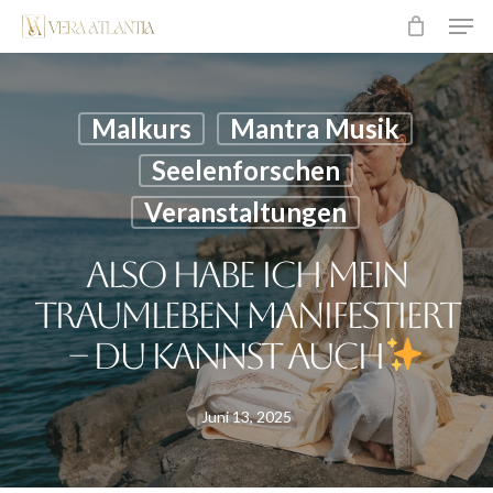
Men
Überspringen
zum
Hauptinhalt
Malkurs
Mantra Musik
Seelenforschen
Veranstaltungen
Also habe ich mein
Traumleben manifestiert
– du kannst auch
Juni 13, 2025