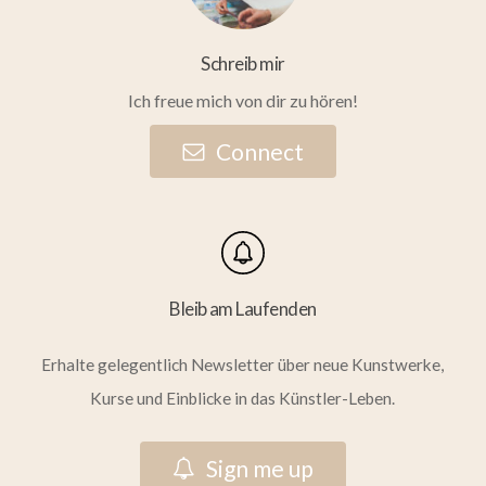
Schreib mir
Ich freue mich von dir zu hören!
C
o
n
n
e
c
t
Bleib am Laufenden
Erhalte gelegentlich Newsletter über neue Kunstwerke,
Kurse und Einblicke in das Künstler-Leben.
S
i
g
n
m
e
u
p